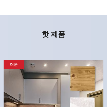
핫 제품
더운