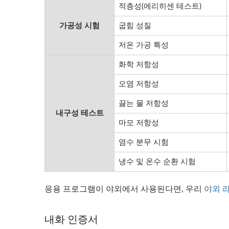
적층성(에리히센 테스트)
가공성 시험
굽힘 성질
저온 가공 특성
화학 저항성
오염 저항성
끓는 물 저항성
내구성 테스트
마모 저항성
염수 분무 시험
냉수 및 온수 순환 시험
응용 프로그램이 야외에서 사용된다면, 우리
야외 
내화 인증서