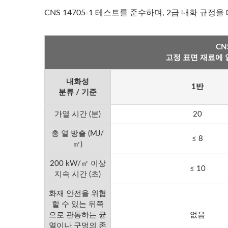
CNS 14705-1 테스트를 준수하며, 2급 내화 규정을
CN
우드 그레인 메탈
고정 표면 재료에 일
내화성
1반
분류 / 기준
가열 시간 (분)
20
총 열 방출 (MJ/
≤ 8
㎡)
200 kW/㎡ 이상
≤ 10
지속 시간 (초)
화재 안전을 위협
할 수 있는 뒤쪽
으로 관통하는 균
없음
열이나 구멍의 존