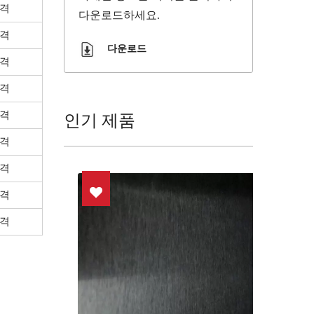
격
다운로드하세요.
격
다운로드
격
격
인기 제품
격
격
격
격
격