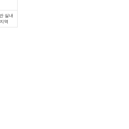
반 실내
지역