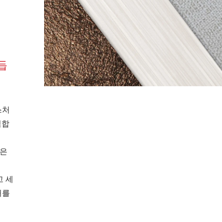
듭
스처
적합
같은
 세
처를