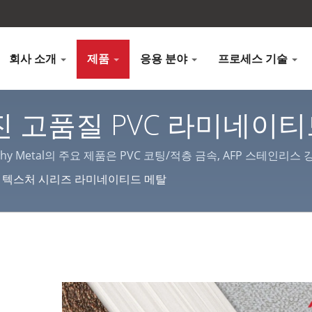
회사 소개
제품
응용 분야
프로세스 기술
 고품질 PVC 라미네이티드
 Lienchy Metal
hy Metal의 주요 제품은 PVC 코팅/적층 금속, AFP 스테인리스
.
텍스처 시리즈 라미네이티드 메탈
네