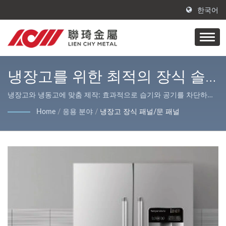
한국어
냉장고를 위한 최적의 장식 솔
루션을 발견하세요 / 방청 강판
냉장고와 냉동고에 맞춤 제작: 효과적으로 습기와 공기를 차단하며,
청소와 유지 관리가 용이합니다. / Lienchy Metal의 주요 제품은
제조업체 | LIENCHY
Home
/
응용 분야
/
냉장고 장식 패널/문 패널
PVC 코팅/적층 금속, AFP 스테인리스 강 및 강철 코일/시트, 레이저
LAMINATED METAL
절단 서비스로, 다양한 실내 및 실외 장식 및 가전 제품 케이스에 적
합합니다.