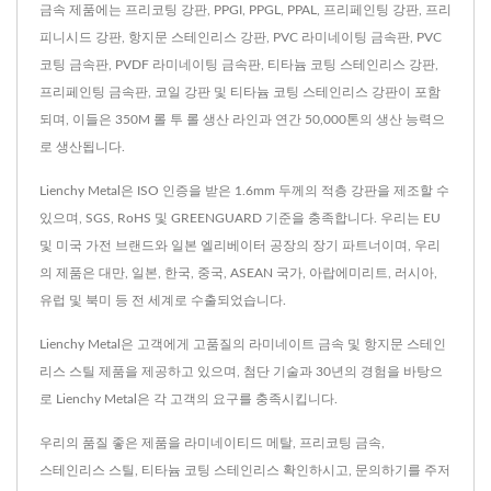
금속 제품에는 프리코팅 강판, PPGI, PPGL, PPAL, 프리페인팅 강판, 프리
피니시드 강판, 항지문 스테인리스 강판, PVC 라미네이팅 금속판, PVC
코팅 금속판, PVDF 라미네이팅 금속판, 티타늄 코팅 스테인리스 강판,
프리페인팅 금속판, 코일 강판 및 티타늄 코팅 스테인리스 강판이 포함
되며, 이들은 350M 롤 투 롤 생산 라인과 연간 50,000톤의 생산 능력으
로 생산됩니다.
Lienchy Metal은 ISO 인증을 받은 1.6mm 두께의 적층 강판을 제조할 수
있으며, SGS, RoHS 및 GREENGUARD 기준을 충족합니다. 우리는 EU
및 미국 가전 브랜드와 일본 엘리베이터 공장의 장기 파트너이며, 우리
의 제품은 대만, 일본, 한국, 중국, ASEAN 국가, 아랍에미리트, 러시아,
유럽 및 북미 등 전 세계로 수출되었습니다.
Lienchy Metal은 고객에게 고품질의 라미네이트 금속 및 항지문 스테인
리스 스틸 제품을 제공하고 있으며, 첨단 기술과 30년의 경험을 바탕으
로 Lienchy Metal은 각 고객의 요구를 충족시킵니다.
우리의 품질 좋은 제품을
라미네이티드 메탈
,
프리코팅 금속
,
스테인리스 스틸
,
티타늄 코팅 스테인리스
확인하시고,
문의하기
를 주저