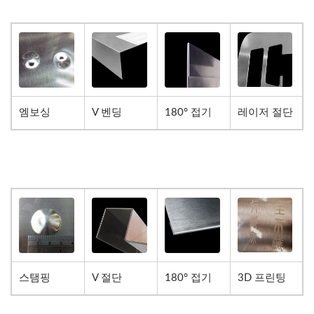
엠보싱
V 벤딩
180° 접기
레이저 절단
스탬핑
V 절단
180° 접기
3D 프린팅