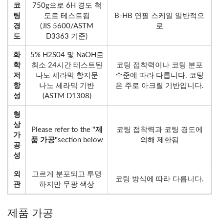
코
750g으로 6H 경도 척
팅
도로 테스트됨
B-HB 연필 스케일 일반적으
경
(JIS 5600/ASTM
로
도
D3363 기준)
화
5% H2S04 및 NaOH로
학
최소 24시간 테스트된
코팅 접착력이나 코팅 분포
저
나노 세라믹 항지문
수준에 따라 다릅니다. 코팅
항
나노 세라믹 기반
은 주로 아크릴 기반입니다.
성
(ASTM D1308)
형
상
Please refer to the
"제
코팅 접착력과 코팅 경도에
가
품 가공"
section below
의해 제한됨
공
성
외
고르게 분포되고 투명
코팅 방식에 따라 다릅니다.
관
하지만 무광 색상
제품 가공