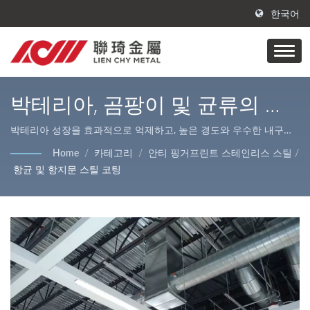
한국어
박테리아, 곰팡이 및 균류의 성
장을 저항하는 항균 및 항지문
박테리아 성장을 효과적으로 억제하고, 높은 경도와 우수한 내구성
을 제공하며, 청소가 용이합니다. / Lienchy Metal의 주요 제품은
코팅 / 적층 금속 제품 | 금속 표
Home
/
카테고리
/
안티 핑거프린트 스테인리스 스틸
/
PVC 코팅/적층 금속, AFP 스테인리스 강 및 강철 코일/시트, 레이저
항균 및 항지문 스틸 코팅
면 가공 | Lienchy Metal
절단 서비스로, 다양한 실내 및 실외 장식 및 가전 제품 케이스에 적
합합니다.