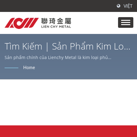
VIỆT
Tìm Kiếm | Sản Phẩm Kim Loại
Laminate | Xử Lý Bề Mặt Kim
Sản phẩm chính của Lienchy Metal là kim loại phủ
PVC/laminate, thép không gỉ AFP và cuộn/tấm thép, dịch vụ cắt
Loại | Lienchy Metal
Home
laser, phù hợp cho nhiều trang trí trong nhà & ngoài trời và
vỏ thiết bị gia dụng.