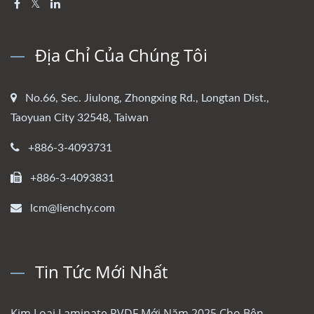
Địa Chỉ Của Chúng Tôi
No.66, Sec. Jiulong, Zhongxing Rd., Longtan Dist.,
Taoyuan City 32548, Taiwan
+886-3-4093731
+886-3-4093831
lcm@lienchy.com
Tin Tức Mới Nhất
Kim Loại Laminate PVDF Mới Năm 2025 Cho Bên