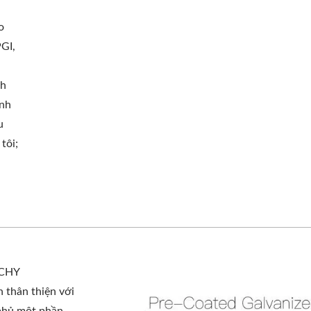
o
GI,
nh
ịnh
u
tôi;
NCHY
thân thiện với