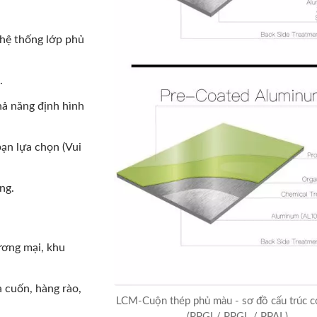
 hệ thống lớp phủ
.
hả năng định hình
bạn lựa chọn (Vui
ng.
 SUS Đen Thời Thượng
Kim Loại Vân Gỗ
ương mại, khu
a cuốn, hàng rào,
LCM-Cuộn thép phủ màu - sơ đồ cấu trúc 
(PPGI / PPGL / PPAL)