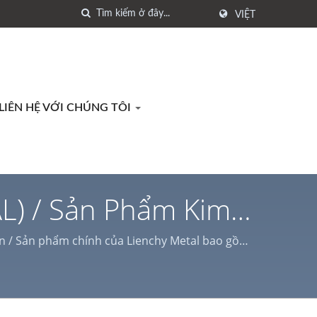
VIỆT
LIÊN HỆ VỚI CHÚNG TÔI
L) / Sản Phẩm Kim
chy Metal
ần / Sản phẩm chính của Lienchy Metal bao gồm
 trí trong nhà & ngoài trời và vỏ thiết bị gia