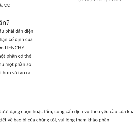
, v.v.
ần?
ầu phải dẫn điện
phận cố định của
. Do LIENCHY
ột phần có thể
 phủ một phần so
í hơn và tạo ra
dưới dạng cuộn hoặc tấm, cung cấp dịch vụ theo yêu cầu của k
iết về bao bì của chúng tôi, vui lòng tham khảo phần