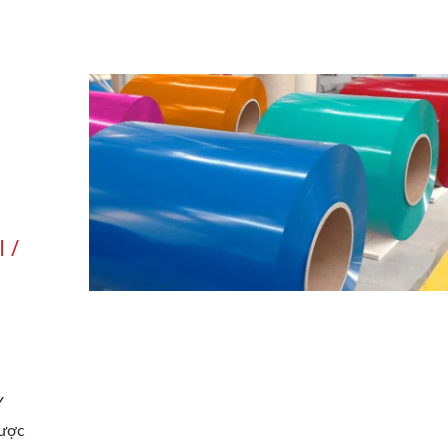
 /
n
Y
được