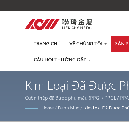
TRANG CHỦ
VỀ CHÚNG TÔI
SẢN 
CÂU HỎI THƯỜNG GẶP
Kim Loại Đã Được P
Loại Laminate | Xử 
Cuộn thép đã được phủ màu (PPGI / PPGL / PPAL
thép phủ PVC/ thép laminate, thép không gỉ AFP v
Home
/
Danh Mục
/
Kim Loại Đã Được Phủ
dụng.