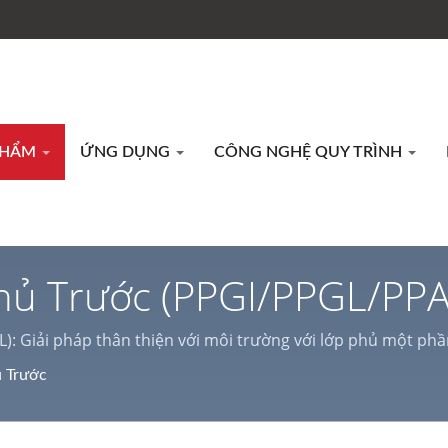
PHẨM
ỨNG DỤNG
CÔNG NGHỆ QUY TRÌNH
hủ Trước (PPGI/PPGL/PPA
Lý Bề Mặt Kim Loại | Lien
): Giải pháp thân thiện với môi trường với lớp phủ một ph
à cuộn/ tấm thép, dịch vụ cắt laser, phù hợp cho nhiều trang
 Trước