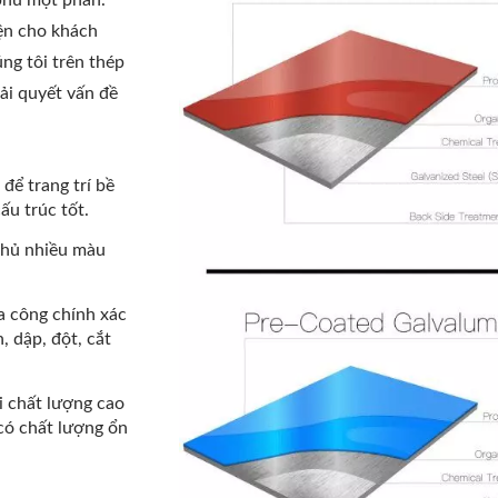
 phủ một phần.
iện cho khách
ng tôi trên thép
ải quyết vấn đề
để trang trí bề
ấu trúc tốt.
phủ nhiều màu
ia công chính xác
, dập, đột, cắt
i chất lượng cao
có chất lượng ổn