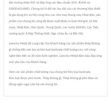
đạt chứng nhận ISO và đáp ứng các tiêu chuẩn SGS, RoHS và
GREENGUARD. Chúng tôi là đối tác lâu dài của các thương hiệu thiết
bị gia dụng EU và Mỹ cũng như các nhà máy thang máy Nhật Bản, sản
phẩm của chúng tôi cũng đã được xuất khẩu ra toàn thế giới, từ Đài
Loan, Nhật Bản, Hàn Quốc, Trung Quốc, các nước ASEAN, Các Tiểu
vương quốc Ả Rập Thống nhất, Nga, châu Âu và Bắc Mỹ.
Lienchy Metal đã cung cấp cho khách hàng các sản phẩm thép không
gỉ chống dấu vân tay và kim loại laminate chất lượng cao, với công
nghệ tiên tiến và 30 năm kinh nghiệm, Lienchy Metal đảm bảo đáp ứng
mọi yêu cầu của khách hàng.
Xem các sản phẩm chất lượng của chúng tôi
Kim loại laminate
,
Kim loại được phủ trước
,
Thép không gỉ
,
Thép không gỉ phủ titan
và
đừng ngần ngại
Liên hệ với chúng tôi
.