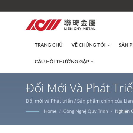
TRANG CHỦ
VỀ CHÚNG TÔI
SẢN 
CÂU HỎI THƯỜNG GẶP
Đổi Mới Và Phát Tr
LIENCHY LAMINATE
Đổi mới và Phát triển / Sản phẩm chính của Lie
phù hợp cho nhiều trang trí trong nhà & ngoài tr
Home
/
Công Nghệ Quy Trình
/
Nghiên C