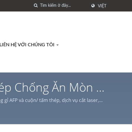
VIỆT
LIÊN HỆ VỚI CHÚNG TÔI
Thép Chống Ăn Mòn |
gỉ AFP và cuộn/ tấm thép, dịch vụ cắt laser,