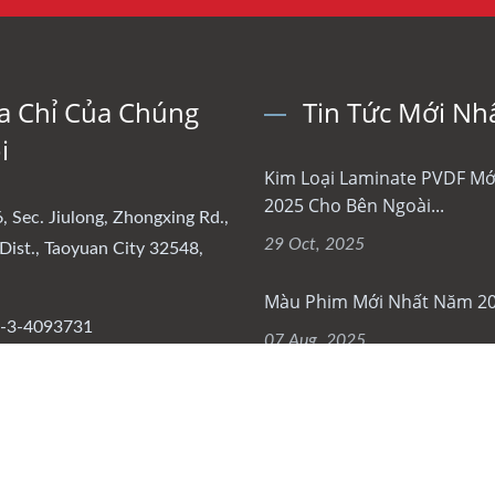
a Chỉ Của Chúng
Tin Tức Mới Nh
i
Kim Loại Laminate PVDF M
2025 Cho Bên Ngoài...
, Sec. Jiulong, Zhongxing Rd.,
29 Oct, 2025
Dist., Taoyuan City 32548,
Màu Phim Mới Nhất Năm 2
-3-4093731
07 Aug, 2025
6-3-4093831
lienchy.com