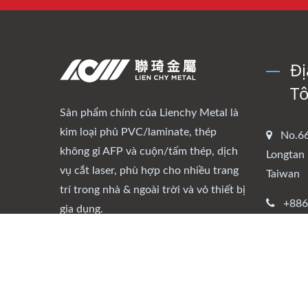
Đị
Tô
Sản phẩm chính của Lienchy Metal là
kim loại phủ PVC/laminate, thép
No.66
không gỉ AFP và cuộn/tấm thép, dịch
Longtan 
vụ cắt laser, phù hợp cho nhiều trang
Taiwan
trí trong nhà & ngoài trời và vỏ thiết bị
+886
gia dụng.
+88
lcm@