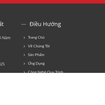
ất
Điều Hướng
ới Năm
Trang Chủ
Về Chúng Tôi
Sản Phẩm
025
Ứng Dụng
Công Nghệ Quy Trình
Liên Hệ Với Chúng Tôi
Câu Hỏi Thường Gặp