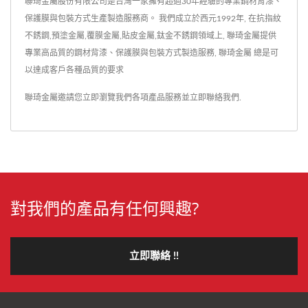
聯琦金屬股份有限公司是台灣一家擁有超過30年經驗的專業鋼材背漆、
保護膜與包裝方式生產製造服務商。 我們成立於西元1992年, 在抗指紋
不銹鋼,預塗金屬,覆膜金屬,貼皮金屬,鈦金不銹鋼領域上, 聯琦金屬提供
專業高品質的鋼材背漆、保護膜與包裝方式製造服務, 聯琦金屬 總是可
以達成客戶各種品質的要求
聯琦金屬邀請您立即瀏覽我們各項產品服務並
立即聯絡我們
.
對我們的產品有任何興趣?
立即聯絡 !!