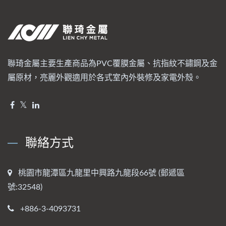
聯琦金屬主要生產商品為PVC覆膜金屬、抗指紋不鏽鋼及金
屬原材，亮麗外觀適用於各式室內外裝修及家電外殼。
聯絡方式
桃園市龍潭區九龍里中興路九龍段66號 (郵遞區
號:32548)
+886-3-4093731