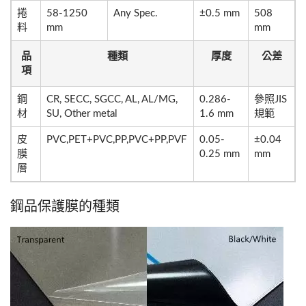
捲
58-1250
Any Spec.
±0.5 mm
508
料
mm
mm
品
種類
厚度
公差
項
鋼
CR, SECC, SGCC, AL, AL/MG,
0.286-
參照JIS
材
SU, Other metal
1.6 mm
規範
皮
PVC,PET+PVC,PP,PVC+PP,PVF
0.05-
±0.04
膜
0.25 mm
mm
層
鋼品保護膜的種類