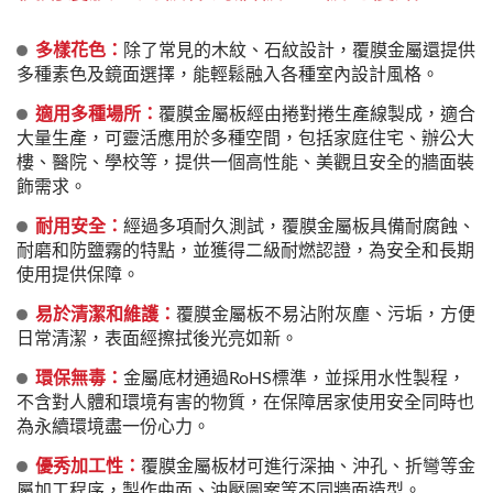
多樣花色：
除了常見的木紋、石紋設計，覆膜金屬還提供
多種素色及鏡面選擇，能輕鬆融入各種室內設計風格。
適用多種場所：
覆膜金屬板經由捲對捲生產線製成，適合
大量生產，可靈活應用於多種空間，包括家庭住宅、辦公大
樓、醫院、學校等，提供一個高性能、美觀且安全的牆面裝
飾需求。
耐用安全：
經過多項耐久測試，覆膜金屬板具備耐腐蝕、
耐磨和防鹽霧的特點，並獲得二級耐燃認證，為安全和長期
使用提供保障。
易於清潔和維護：
覆膜金屬板不易沾附灰塵、污垢，方便
日常清潔，表面經擦拭後光亮如新。
環保無毒：
金屬底材通過RoHS標準，並採用水性製程，
不含對人體和環境有害的物質，在保障居家使用安全同時也
為永續環境盡一份心力。
優秀加工性：
覆膜金屬板材可進行深抽、沖孔、折彎等金
屬加工程序，製作曲面、沖壓圖案等不同牆面造型。