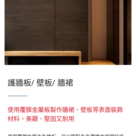
護牆板/ 壁板/ 牆裙
使用覆膜金屬板製作牆裙、壁板等表面裝飾
材料，美觀、堅固又耐用