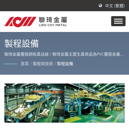
中文 (繁體)
製程設備
聯琦金屬覆膜鋼板產品線 / 聯琦金屬主要生產商品為PVC覆膜金屬、
抗指紋不鏽鋼及金屬原材，亮麗外觀適用於各式室內外裝修及家電
首頁
/
製程與技術
/
製程設備
外殼。