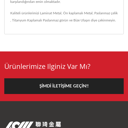
karşılandığından emin olmaktadır.
Kaliteli ürünlerimizi
Laminat Metal
,
Ön kaplamalı Metal
,
Paslanmaz çelik
,
Titanyum Kaplamalı Paslanmaz
görün ve
Bize Ulaşın
diye çekinmeyin.
Ürünlerimize Ilginiz Var Mı?
ŞIMDI İLETIŞIME GEÇIN!!