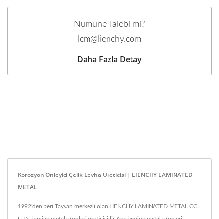
Numune Talebi mi?
lcm@lienchy.com
Daha Fazla Detay
Korozyon Önleyici Çelik Levha Üreticisi | LIENCHY LAMINATED
METAL
1992'den beri Tayvan merkezli olan LIENCHY LAMINATED METAL CO.,
LTD., lamine metal ürünleri üreticisidir.Ana lamine metal ürünleri,