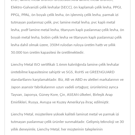
Elektro-Galvanizli çelik levhalar (SECC), ön kaplamalı çelik levha, PPGI,
PPGL, PPAL, ön boyalı çelik levha, ön işlenmiş çelik levha, parmak izi
tutmayan paslanmaz çelik, pvc lamine metal levha, pvc kaplı metal
levha, pvdf lamine metal levha, titanyum kaplı paslanmaz çelik levha, ön
boyalı metal levha, bobin çelik levha ve titanyum kaplı paslanmaz çelik
levha dahil olmak üzere, 350M rulodan ruloya üretim hattı ve yıllık
50.000 ton üretim kapasitesi ile üretilmektedir.
Lienchy Metal ISO sertifikalı 1.6mm kalınlığında lamine çelik levhalar
üretebilme kapasitesine sahiptir ve SGS, RoHS ve GREENGUARD
standartlarını karşılamaktadır. Biz, AB ve ABD ev aletleri markalarının ve
Japon asansör fabrikalarının uzun vadeli ortağıyız, ürünlerimiz ayrıca
Tayvan, Japonya, Güney Kore, Çin, ASEAN ülkeleri, Birleşik Arap
Emirlikleri, Rusya, Avrupa ve Kuzey Amerika'ya ihraç edilmiştir.
Lienchy Metal, müşterilere yüksek kaliteli laminat metal ve parmak izi
tutmayan paslanmaz çelik ürünler sunmaktadır. Gelişmiş teknoloji ve 30
yıllık deneyimle, Lienchy Metal, her müşterinin taleplerinin