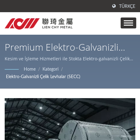
TÜRKÇE
Premium Elektro-Galvanizli
Çelik Bobinler / Laminat Metal
Kesim ve İşleme Hizmetleri ile Stokta Elektro-galvanizli Çelik
Levhalar (SECC) / Lienchy Metal'in ana ürünleri PVC
Ürünleri | Metal Yüzey İşleme
Home
/
Kategori
/
kaplı/lamine metal, AFP paslanmaz çelik ve çelik
Elektro-Galvanizli Çelik Levhalar (SECC)
| Lienchy Metal
bobinler/levhalar, çeşitli iç ve dış mekan dekorasyonları ile ev
aletleri kutuları için uygun lazer kesim hizmetleridir.