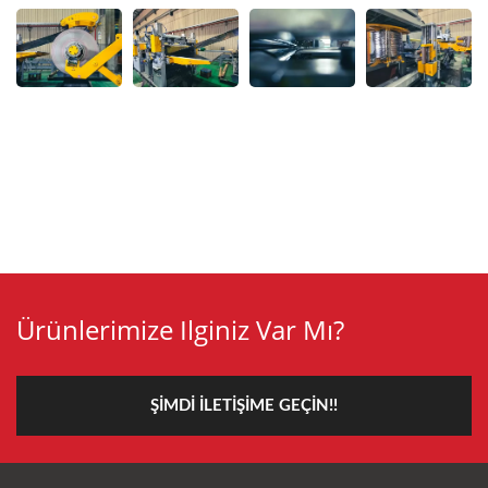
Ürünlerimize Ilginiz Var Mı?
ŞIMDI İLETIŞIME GEÇIN!!