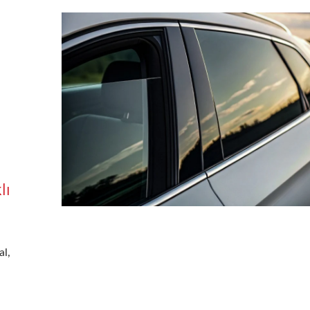
lı
al,