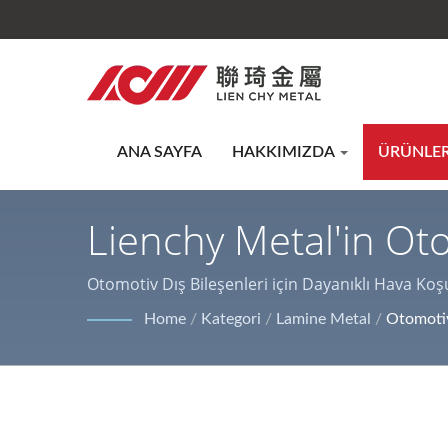
ANA SAYFA
HAKKIMIZDA
ÜRÜNLE
Lienchy Metal'in Ot
Metali / Laminat Met
Otomotiv Dış Bileşenleri için Dayanıklı Hava Ko
çelik ve çelik bobinler/levhalar, çeşitli iç ve dış
Home
/
Kategori
/
Lamine Metal
/
Otomotiv
Metal