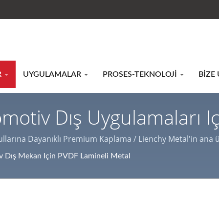
R
UYGULAMALAR
PROSES-TEKNOLOJI
BIZE
omotiv Dış Uygulamaları I
al Ürünleri | Metal Yüze
şullarına Dayanıklı Premium Kaplama / Lienchy Metal'in ana 
 mekan dekorasyonları ile ev aletleri kutuları için uygun lazer 
 Dış Mekan Için PVDF Lamineli Metal