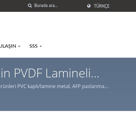
TÜRKÇE
 ULAŞIN
SSS
çin PVDF Lamineli
y İşleme | Lienchy
ürünleri PVC kaplı/lamine metal, AFP paslanmaz
kesim hizmetleridir.