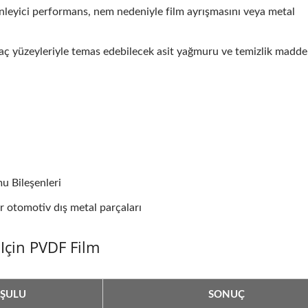
eyici performans, nem nedeniyle film ayrışmasını veya metal
araç yüzeyleriyle temas edebilecek asit yağmuru ve temizlik madde
u Bileşenleri
rendy Siyah AFP SUS
Ahşap Desenli Meta
r otomotiv dış metal parçaları
Için PVDF Film
OŞULU
SONUÇ