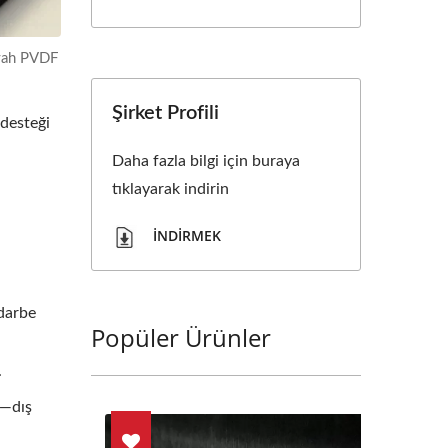
iyah PVDF
Şirket Profili
 desteği
Daha fazla bilgi için buraya
tıklayarak indirin
İNDIRMEK
 darbe
Popüler Ürünler
.
r—dış