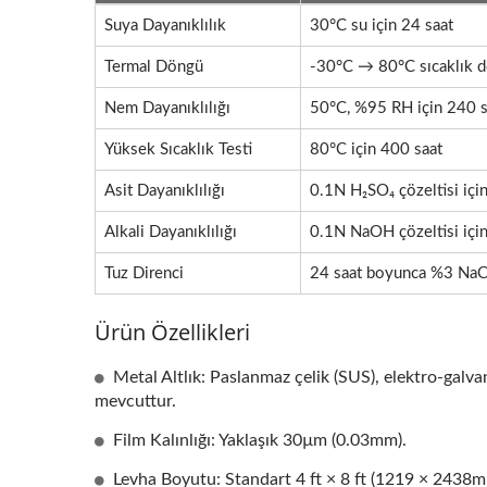
Suya Dayanıklılık
30°C su için 24 saat
Termal Döngü
-30°C → 80°C sıcaklık d
Nem Dayanıklılığı
50°C, %95 RH için 240 s
Yüksek Sıcaklık Testi
80°C için 400 saat
Asit Dayanıklılığı
0.1N H₂SO₄ çözeltisi içi
Alkali Dayanıklılığı
0.1N NaOH çözeltisi için
Tuz Direnci
24 saat boyunca %3 NaCl
Ürün Özellikleri
Metal Altlık: Paslanmaz çelik (SUS), elektro-galv
mevcuttur.
Film Kalınlığı: Yaklaşık 30µm (0.03mm).
Levha Boyutu: Standart 4 ft × 8 ft (1219 × 2438mm)