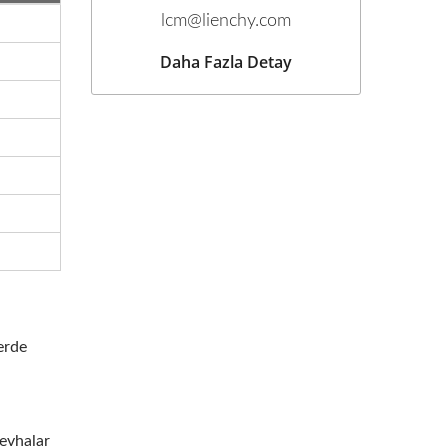
lcm@lienchy.com
Daha Fazla Detay
erde
levhalar