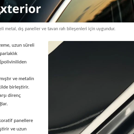
 metal, dış paneller ve tavan rafı bileşenleri için uygundur.
zeme, uzun süreli
parlaklık
poliviniliden
lmıştır ve metalin
de birleştirir.
arşı direnç
lar.
koratif panellere
ştirir ve uzun