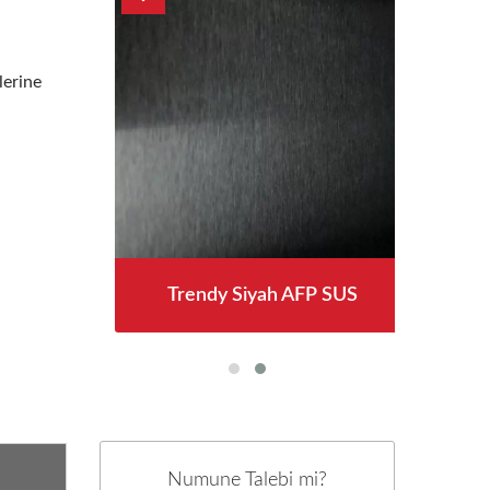
lerine
l
Trendy Siyah AFP SUS
Numune Talebi mi?