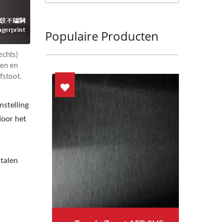
Populaire Producten
echts)
ken en
fstoot.
nstelling
door het
stalen