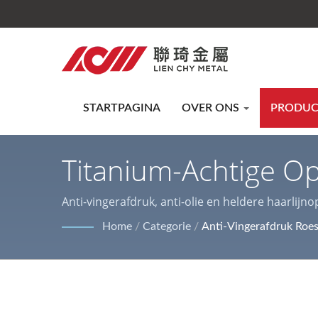
STARTPAGINA
OVER ONS
PRODU
Titanium-Achtige Op
Uitgebreide Duurza
Anti-vingerafdruk, anti-olie en heldere haarlijn
producten zijn PVC gecoat/gelamineerd metaal, AFP
Home
/
Categorie
/
Anti-Vingerafdruk Roest
Metaaloppervlakteb
buitendecoraties en huishoudelijke apparaten.