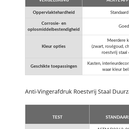
VERGELIJKING
ACRYL AFP
Oppervlaktehardheid
Standaard
Corrosie- en
Goed
oplosmiddelbestendigheid
Meerdere k
Kleur opties
(zwart, roségoud, 
roestvrij staal 
Kasten, interieurdecor
Geschikte toepassingen
waar kleur bel
Anti-Vingerafdruk Roestvrij Staal Duu
TEST
STANDAAR