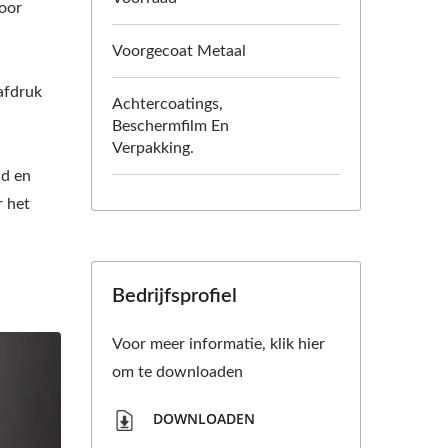
oor
Voorgecoat Metaal
rafdruk
Achtercoatings,
Beschermfilm En
Verpakking.
id en
r het
Bedrijfsprofiel
Voor meer informatie, klik hier
om te downloaden
DOWNLOADEN