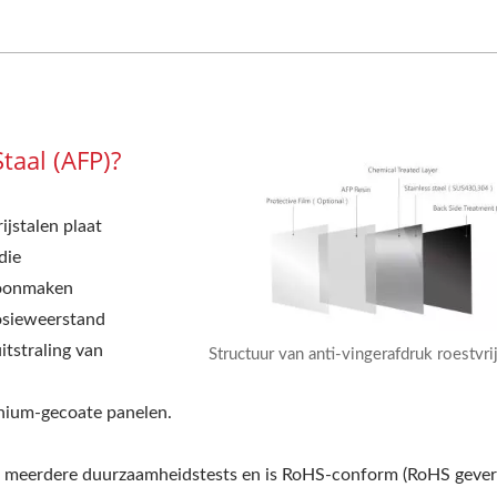
taal (AFP)?
ijstalen plaat
die
hoonmaken
osieweerstand
itstraling van
Structuur van anti-vingerafdruk roestvrij
tanium-gecoate panelen.
aat meerdere duurzaamheidstests en is RoHS-conform (RoHS gever