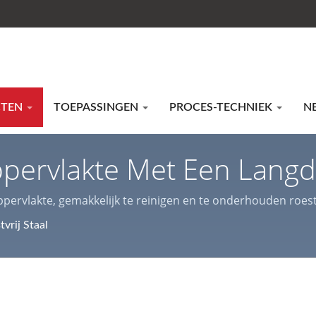
CTEN
TOEPASSINGEN
PROCES-TECHNIEK
N
pervlakte Met Een Langdur
amheid / Gelamineerde M
oppervlakte, gemakkelijk te reinigen en te onderhouden roestv
 roestvrij staal en staal coils/platen, laser snijdiensten, 
vrij Staal
ewerking | Lienchy Metal