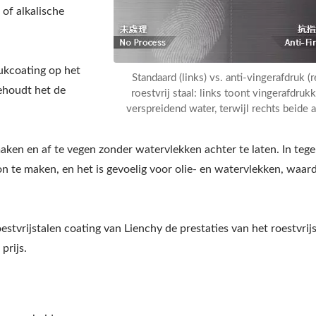
 of alkalische
ukcoating op het
Standaard (links) vs. anti-vingerafdruk (r
ehoudt het de
roestvrij staal: links toont vingerafdruk
verspreidend water, terwijl rechts beide a
ken en af te vegen zonder watervlekken achter te laten. In tege
n te maken, en het is gevoelig voor olie- en watervlekken, waar
stvrijstalen coating van Lienchy de prestaties van het roestvrij
prijs.