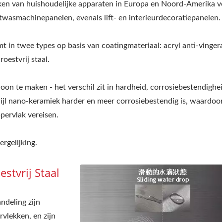
ken van huishoudelijke apparaten in Europa en Noord-Amerika v
wasmachinepanelen, evenals lift- en interieurdecoratiepanelen.
mt in twee types op basis van coatingmateriaal: acryl anti-vinge
oestvrij staal.
oon te maken - het verschil zit in hardheid, corrosiebestendighe
rwijl nano-keramiek harder en meer corrosiebestendig is, waardoo
pervlak vereisen.
rgelijking.
stvrij Staal
ndeling zijn
rvlekken, en zijn