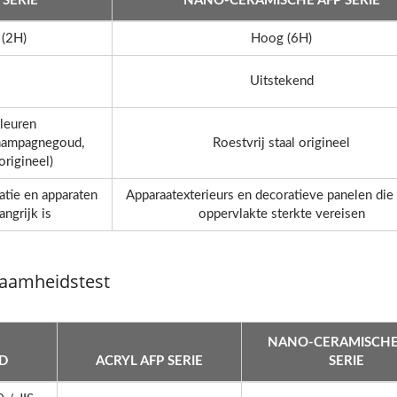
 SERIE
NANO-CERAMISCHE AFP SERIE
 (2H)
Hoog (6H)
Uitstekend
leuren
champagnegoud,
Roestvrij staal origineel
origineel)
atie en apparaten
Apparaatexterieurs en decoratieve panelen die
angrijk is
oppervlakte sterkte vereisen
rzaamheidstest
NANO-CERAMISCHE
D
ACRYL AFP SERIE
SERIE