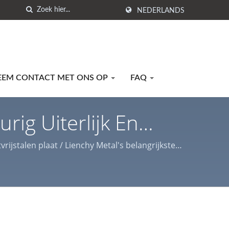
NEDERLANDS
EEM CONTACT MET ONS OP
FAQ
ig Uiterlijk En
etalen Producten |
rijstalen plaat / Lienchy Metal's belangrijkste
die geschikt zijn voor verschillende binnen- en