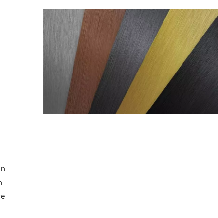
an
n
re