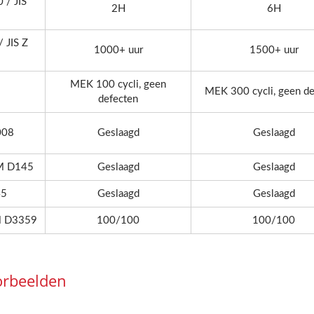
/ JIS
2H
6H
 JIS Z
1000+ uur
1500+ uur
MEK 100 cycli, geen
MEK 300 cycli, geen de
defecten
008
Geslaagd
Geslaagd
TM D145
Geslaagd
Geslaagd
45
Geslaagd
Geslaagd
M D3359
100/100
100/100
orbeelden