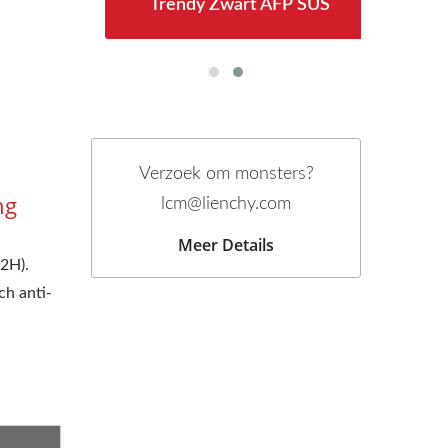
Trendy Zwart AFP SUS
Verzoek om monsters?
ng
lcm@lienchy.com
Meer Details
(2H).
ch anti-