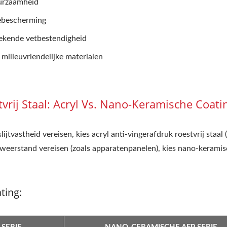
urzaamheid
rendy Zwart AFP SUS
Houtnerf Metaal
tebescherming
ekende vetbestendigheid
milieuvriendelijke materialen
tvrij Staal: Acryl Vs. Nano-Keramische Coati
tvastheid vereisen, kies acryl anti-vingerafdruk roestvrij staal 
weerstand vereisen (zoals apparatenpanelen), kies nano-keramis
ting: