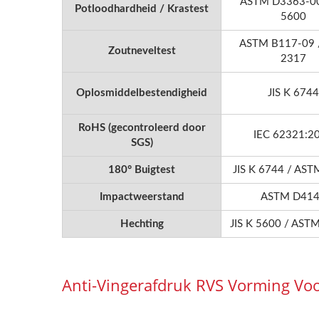
ASTM D3363-00 
Potloodhardheid / Krastest
5600
ASTM B117-09 /
Zoutneveltest
2317
Oplosmiddelbestendigheid
JIS K 6744
RoHS (gecontroleerd door
IEC 62321:2
SGS)
180° Buigtest
JIS K 6744 / AS
Impactweerstand
ASTM D41
Hechting
JIS K 5600 / AST
Anti-Vingerafdruk RVS Vorming Vo