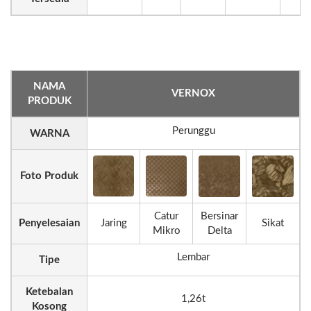
NAMA
VERNOX
PRODUK
Perunggu
WARNA
Foto Produk
Catur
Bersinar
Penyelesaian
Jaring
Sikat
Mikro
Delta
Lembar
Tipe
Ketebalan
1,26t
Kosong