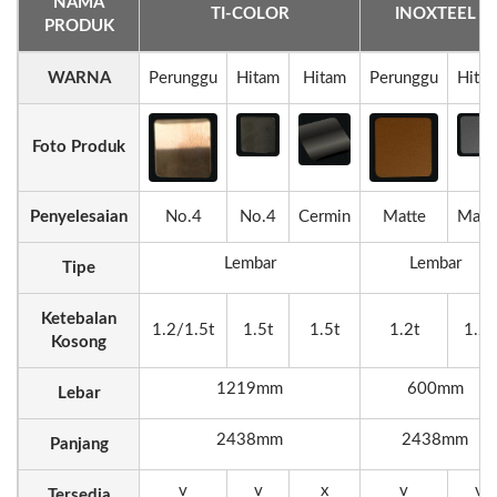
NAMA
TI-COLOR
INOXTEEL
PRODUK
WARNA
Perunggu
Hitam
Hitam
Perunggu
Hita
Foto Produk
Penyelesaian
No.4
No.4
Cermin
Matte
Matt
Lembar
Lembar
Tipe
Ketebalan
1.2/1.5t
1.5t
1.5t
1.2t
1.2t
Kosong
1219mm
600mm
Lebar
2438mm
2438mm
Panjang
v
v
x
v
v
Tersedia