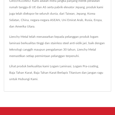
GREENGUARD. Kami adalah mitra jangka panjang merek peralatan
rumah tangga di UE dan AS serta pabrik elevator Jepang, produk kami
juga telah diekspor ke seluruh dunia, dari Taiwan, Jepang, Korea
Selatan, China, negara-negara ASEAN, Uni Emirat Arab, Rusia, Eropa,
dan Amerika Utara.
Lienchy Metal telah menawarkan kepada pelanggan produk logam
laminasi berkualitas tinggi dan stainless steel anti-sidik jari, baik dengan
teknologi canggih maupun pengalaman 30 tahun, Lienchy Metal
memastikan setiap permintaan pelanggan terpenuhi.
Lihat produk berkualitas kami
Logam Laminasi
,
Logam Pra-coating
,
Baja Tahan Karat
,
Baja Tahan Karat Berlapis Titanium
dan jangan ragu
untuk
Hubungi Kami
.