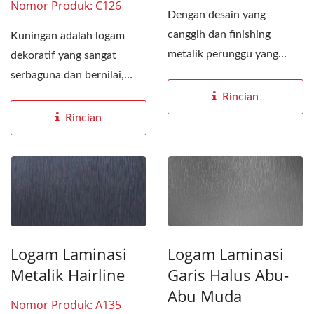
Nomor Produk: C126
Dengan desain yang
canggih dan finishing
Kuningan adalah logam
metalik perunggu yang
dekoratif yang sangat
halus. Pola timbul yang
serbaguna dan bernilai,
rumit...
dikenal karena warna dan
Rincian
nada...
Rincian
Logam Laminasi
Logam Laminasi
Metalik Hairline
Garis Halus Abu-
Abu Muda
Nomor Produk: A135