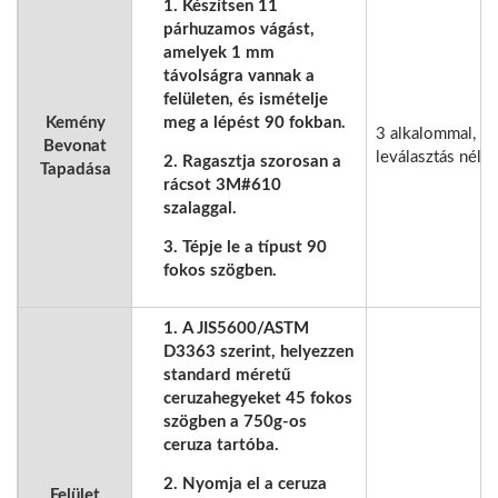
Készítsen 11
párhuzamos vágást,
amelyek 1 mm
távolságra vannak a
felületen, és ismételje
Kemény
meg a lépést 90 fokban.
3 alkalommal,
Bevonat
leválasztás nélkü
Ragasztja szorosan a
Tapadása
rácsot 3M#610
szalaggal.
Tépje le a típust 90
fokos szögben.
A JIS5600/ASTM
D3363 szerint, helyezzen
standard méretű
ceruzahegyeket 45 fokos
szögben a 750g-os
ceruza tartóba.
Nyomja el a ceruza
Felület