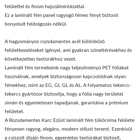
felülettel és finom hajszálmintázattal.
Ez a laminált fém panel ragyogó fémes fényt biztosít
bonyolult feldolgozás nélkül.
A hagyományos rozsdamentes acél különböző
felületkezeléseket igényel, ami gyakran színeltérésekhez és
következetlen textúrákhoz vezet.
Laminált fém termékeink nagy teljesítményű PET fóliákat
használnak, amelyek biztonságosan kapcsolódnak olyan
fémekhez, mint az EG, GI, GL és AL. A folyamatos tekercs-
tekercs gyártósor biztosítja, hogy a fólia nagy területei
simán és egyenletesen tapadjanak, garantálva a prémium
felületet.
A Rozsdamentes Karc Ezüst laminált fém tükörsima felülete
fényesen ragyog, elegáns, modern stílust teremt. Ezenkívül
a csiszolt dizájn finom, egyenletes textúrákat biztosít,