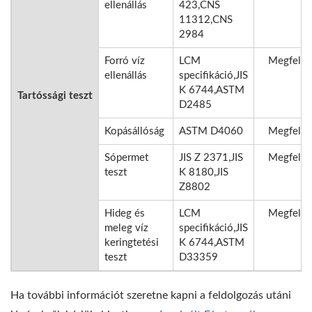
ellenállás
423,CNS
11312,CNS
2984
Forró víz
LCM
Megfelel
ellenállás
specifikáció,JIS
K 6744,ASTM
Tartóssági teszt
D2485
Kopásállóság
ASTM D4060
Megfelel
Sópermet
JIS Z 2371,JIS
Megfelel
teszt
K 8180,JIS
Z8802
Hideg és
LCM
Megfelel
meleg víz
specifikáció,JIS
keringtetési
K 6744,ASTM
teszt
D33359
Ha további információt szeretne kapni a feldolgozás utáni