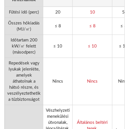
Fűtési idő (perc)
20
10
5
Összes hőkiadás
≤ 8
≤ 8
≤ 8
(MJ/㎡)
Időtartam 200
kW/㎡ felett
≤ 10
≤ 10
≤ 10
(másodperc)
Repedések vagy
lyukak jelenléte,
amelyek
áthatolnak a
Nincs
Nincs
Nincs
hátsó részre, és
veszélyeztethetik
a tűzbiztonságot
Vészhelyzeti
menekülési
útvonalak,
Általános beltéri
lépcsőházak,
terek,