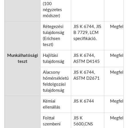
(100
négyzetes
módszer)
Rétegezési
JIS K 6744, JIS
Megfelel
tulajdonság
B 7729, LCM
(Erichsen
specifikáció.
teszt)
Munkálhatósági
Hajlítási
JIS K 6744,
Megfelel
teszt
tulajdonság
ASTM D4145
Alacsony
JIS K 6744,
Megfelel
hőmérsékletű
ASTM D2671
feldolgozási
tulajdonság
Kémiai
JIS K 6744
Megfelel
ellenállás
Folttal
JIS K
Megfelel
szembeni
5600,CNS