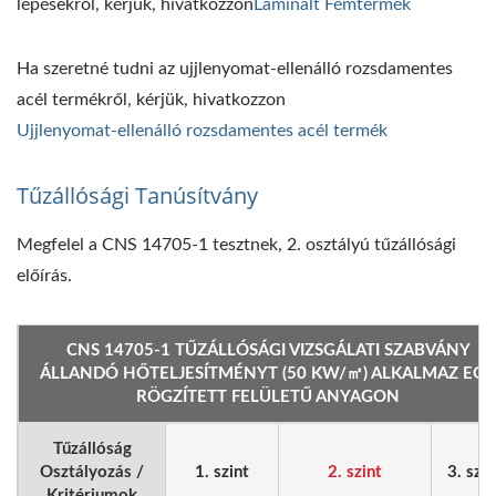
lépésekről, kérjük, hivatkozzon
Laminált Fémtermék
Ha szeretné tudni az ujjlenyomat-ellenálló rozsdamentes
acél termékről, kérjük, hivatkozzon
Ujjlenyomat-ellenálló rozsdamentes acél termék
Tűzállósági Tanúsítvány
Megfelel a CNS 14705-1 tesztnek, 2. osztályú tűzállósági
előírás.
CNS 14705-1 TŰZÁLLÓSÁGI VIZSGÁLATI SZABVÁNY
ÁLLANDÓ HŐTELJESÍTMÉNYT (50 KW/㎡) ALKALMAZ EGY
RÖGZÍTETT FELÜLETŰ ANYAGON
Tűzállóság
Osztályozás /
1. szint
2. szint
3. szin
Kritériumok