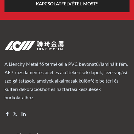
KAPCSOLATFELVÉTEL MOST!!
A Lienchy Metal fő termékei a PVC bevonatú/laminált fém,
AFP rozsdamentes acél és acéltekercsek/lapok, lézervágási
szolgáltatások, amelyek alkalmasak különféle beltéri és
kültéri dekorációkhoz és háztartási készülékek
burkolataihoz.