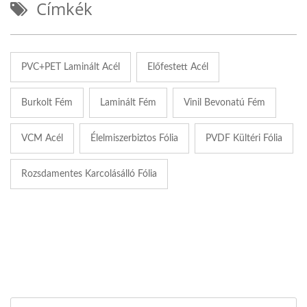
Címkék
PVC+PET Laminált Acél
Előfestett Acél
Burkolt Fém
Laminált Fém
Vinil Bevonatú Fém
VCM Acél
Élelmiszerbiztos Fólia
PVDF Kültéri Fólia
Rozsdamentes Karcolásálló Fólia