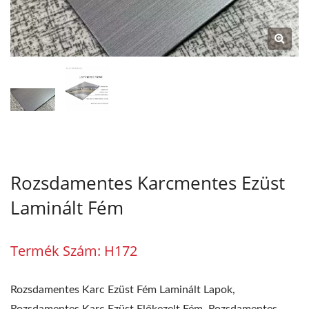
Ipari Minőségű Titánbevonatú
Acél Gyártó | Lienchy Metal
Rozsdamentes Karcmentes Ezüst
Laminált Fém
Termék Szám: H172
Rozsdamentes Karc Ezüst Fém Laminált Lapok,