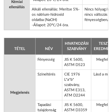
Kémiai
ellenállás
Alkáli ellenállás: Merítse 5%-
Nincs hólyag/ro
os nátrium-hidroxid
nincs változás a
oldatba (NaOH)
fényességben/s
-Állapot: 20℃/24 óra.
HIVATKOZÁSI
TESZT
TÉTEL
NÉV
SZABVÁNY
EREDMÉ
Fényesség
JIS K 5600,
Megfelel
ASTM D523
Színeltérés
CIE 1976
Lásd a mint
L*a*b*
szabvány,
ASTM E313,
Megjelenés
ATM D2244
Tapadási
JIS K 5600,
Megfelel
tulajdonság
ASTM D3359