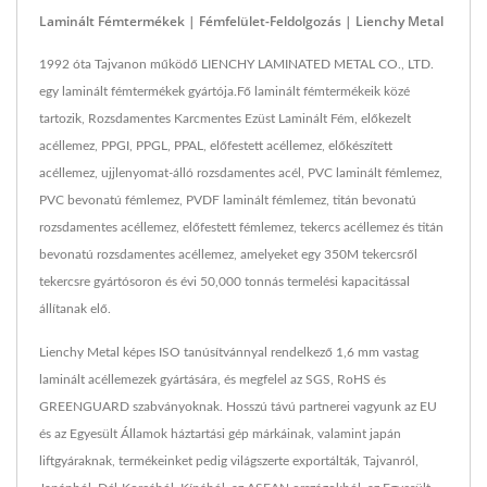
Laminált Fémtermékek | Fémfelület-Feldolgozás | Lienchy Metal
1992 óta Tajvanon működő LIENCHY LAMINATED METAL CO., LTD.
egy laminált fémtermékek gyártója.Fő laminált fémtermékeik közé
tartozik, Rozsdamentes Karcmentes Ezüst Laminált Fém, előkezelt
acéllemez, PPGI, PPGL, PPAL, előfestett acéllemez, előkészített
acéllemez, ujjlenyomat-álló rozsdamentes acél, PVC laminált fémlemez,
PVC bevonatú fémlemez, PVDF laminált fémlemez, titán bevonatú
rozsdamentes acéllemez, előfestett fémlemez, tekercs acéllemez és titán
bevonatú rozsdamentes acéllemez, amelyeket egy 350M tekercsről
tekercsre gyártósoron és évi 50,000 tonnás termelési kapacitással
állítanak elő.
Lienchy Metal képes ISO tanúsítvánnyal rendelkező 1,6 mm vastag
laminált acéllemezek gyártására, és megfelel az SGS, RoHS és
GREENGUARD szabványoknak. Hosszú távú partnerei vagyunk az EU
és az Egyesült Államok háztartási gép márkáinak, valamint japán
liftgyáraknak, termékeinket pedig világszerte exportálták, Tajvanról,