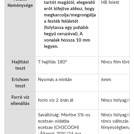
tartót magától, elegendő
HB felett
Keménysége
erőt kifejtve ahhoz, hogy
megkarcolja/megrongálja
a festék felületét
(folytassa egy puhább
hegyű ceruzával). A
vonalak hossza 10 mm
legyen.
Hajlítási
T-hajlítás 180°
Nincs film törés
teszt
Erichsen
Nyomás a mintán
6mm
teszt
Forró víz
forró víz 2 órán át
Nincs hólyag/ro
ellenállás
Savállóság: Merítse 5%-os
Nincs hólyag/ro
ecetsav-oldatba
nincs változás a
ecetsav (CH3COOH)
fényességben/sz
-Állapot: 20℃/24 óra.