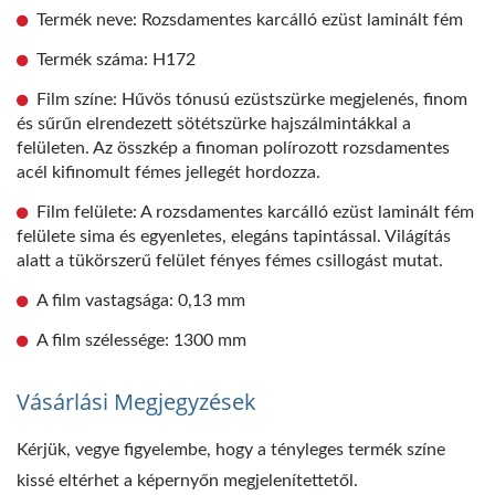
Termék neve: Rozsdamentes karcálló ezüst laminált fém
Termék száma: H172
Film színe: Hűvös tónusú ezüstszürke megjelenés, finom
és sűrűn elrendezett sötétszürke hajszálmintákkal a
felületen. Az összkép a finoman polírozott rozsdamentes
acél kifinomult fémes jellegét hordozza.
Film felülete: A rozsdamentes karcálló ezüst laminált fém
felülete sima és egyenletes, elegáns tapintással. Világítás
alatt a tükörszerű felület fényes fémes csillogást mutat.
A film vastagsága: 0,13 mm
A film szélessége: 1300 mm
Vásárlási Megjegyzések
Kérjük, vegye figyelembe, hogy a tényleges termék színe
kissé eltérhet a képernyőn megjelenítettetől.