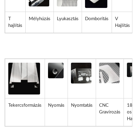
T
Mélyhúzás
Lyukasztás
Domborítás
V
hajlítás
Hajlítás
Tekercsformázás
Nyomás
Nyomtatás
CNC
180°
Gravírozás
os
Hajlí