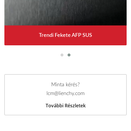
Trendi Fekete AFP SUS
Minta kérés?
lcm@lienchy.com
További Részletek