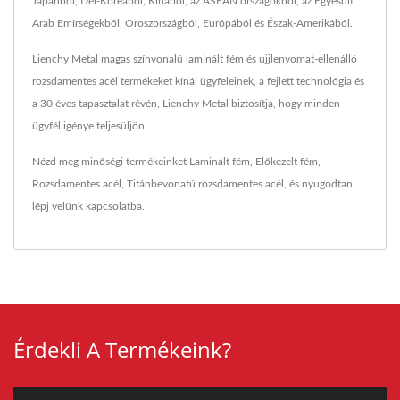
Japánból, Dél-Koreából, Kínából, az ASEAN országokból, az Egyesült
Arab Emírségekből, Oroszországból, Európából és Észak-Amerikából.
Lienchy Metal magas színvonalú laminált fém és ujjlenyomat-ellenálló
rozsdamentes acél termékeket kínál ügyfeleinek, a fejlett technológia és
a 30 éves tapasztalat révén, Lienchy Metal biztosítja, hogy minden
ügyfél igénye teljesüljön.
Nézd meg minőségi termékeinket
Laminált fém
,
Előkezelt fém
,
Rozsdamentes acél
,
Titánbevonatú rozsdamentes acél
, és nyugodtan
lépj velünk kapcsolatba
.
Érdekli A Termékeink?