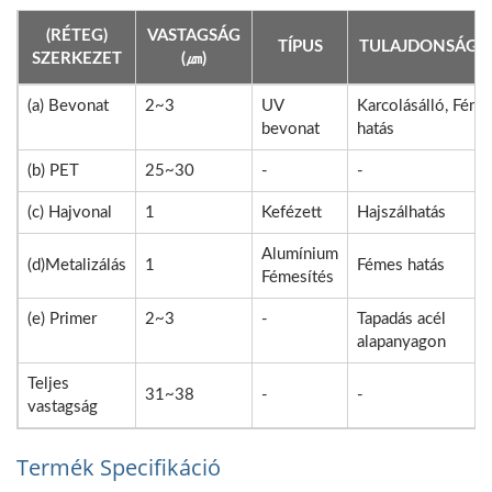
(RÉTEG)
VASTAGSÁG
TÍPUS
TULAJDONSÁGO
SZERKEZET
(㎛)
(a) Bevonat
2~3
UV
Karcolásálló, Fény
bevonat
hatás
(b) PET
25~30
-
-
(c) Hajvonal
1
Kefézett
Hajszálhatás
Alumínium
(d)Metalizálás
1
Fémes hatás
Fémesítés
(e) Primer
2~3
-
Tapadás acél
alapanyagon
Teljes
31~38
-
-
vastagság
Termék Specifikáció