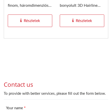
finom, háromdimenziós
bonyolult 3D Hairline
hajszálmintával...
(HL) felületmintázattal
rendelkezik. A...
Részletek
Részletek