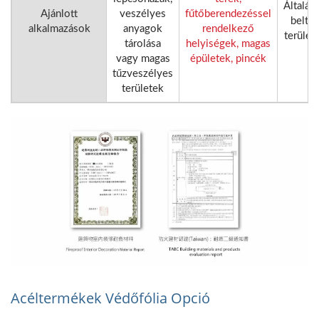
Általán
Ajánlott
veszélyes
fűtőberendezéssel
beltér
alkalmazások
anyagok
rendelkező
terület
tárolása
helyiségek, magas
vagy magas
épületek, pincék
tűzveszélyes
területek
Acéltermékek Védőfólia Opció